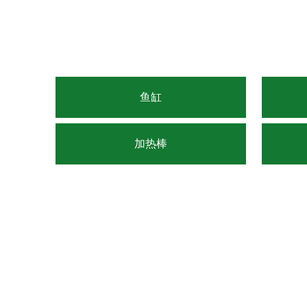
鱼缸
加热棒