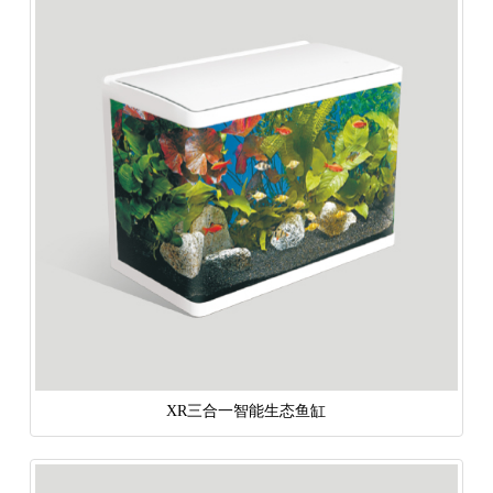
XR三合一智能生态鱼缸