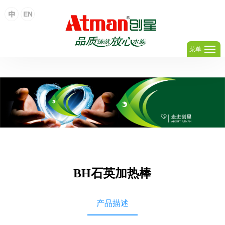
足球网,足球(中国)
菜单
BH石英加热棒
产品描述