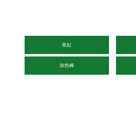
鱼缸
加热棒